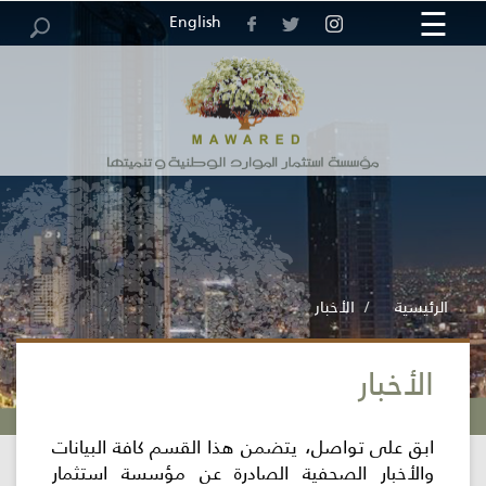
☰
×
English
مركز
خريطة
الرئيسية
الوظائف
العطاءات
الاقتراحات
الاستبيانات
الموقع
والشكاوى
المعلومات
الرئيسية
الأخبار
الأخبار
المؤسسة
الخدمات
ابق على تواصل، يتضمن هذا القسم كافة البيانات
الإلكترونية
والأخبار الصحفية الصادرة عن مؤسسة استثمار