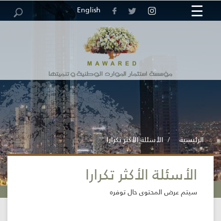
☰
×
English
مركز
خريطة
الرئيسية
الوظائف
العطاءات
الاقتراحات
الاستبيانات
الموقع
والشكاوى
المعلومات
الرئيسية
الأسئلة الأكثر تكرارا
الأسئلة الأكثر تكرارا
المؤسسة
سيتم عرض المحتوى حال توفره
الخدمات
الإلكترونية