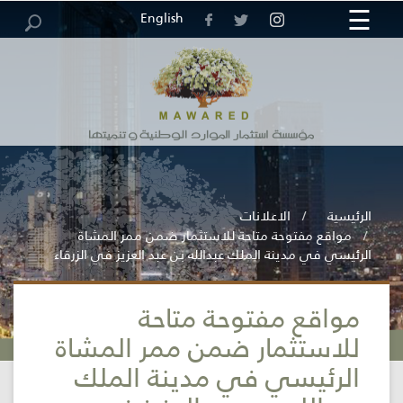
☰
×
English
مركز
خريطة
الرئيسية
الوظائف
العطاءات
الاقتراحات
الاستبيانات
الموقع
والشكاوى
المعلومات
الرئيسية
الاعلانات
مواقع مفتوحة متاحة للاستثمار ضمن ممر المشاة
الرئيسي في مدينة الملك عبدالله بن عبد العزيز في الزرقاء
مواقع مفتوحة متاحة
المؤسسة
للاستثمار ضمن ممر المشاة
الرئيسي في مدينة الملك
الخدمات
الإلكترونية